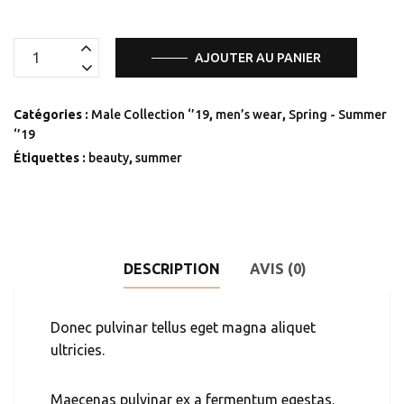
quantité
AJOUTER AU PANIER
de
Leather
Catégories :
Male Collection ‘’19
,
men’s wear
,
Spring - Summer
Jeans
‘’19
Étiquettes :
beauty
,
summer
DESCRIPTION
AVIS (0)
Donec pulvinar tellus eget magna aliquet
ultricies.
Maecenas pulvinar ex a fermentum egestas.